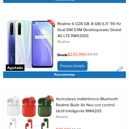
Realme 6 (128 GB, 8 GB) 6,5" 90 Hz
Dual SIM GSM Desbloqueado Global
4G LTE RMX2001
Realme
$235.99
$249.99
Desde
Precio
original
Preview Details
Agotado
Para estrenar
Auriculares inalámbricos Bluetooth
Realme Buds Air Neo con control
táctil inteligente RMA205
Realme