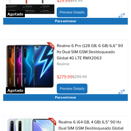
$29.99
$49.99
Precio
Precio
actual
original
Preview Details
Agotado
Para estrenar
Realme 6 Pro (128 GB, 6 GB) 6,6" 90
Hz Dual SIM GSM Desbloqueado
Global 4G LTE RMX2063
Realme
$279.99
$299.99
Precio
Precio
actual
original
Preview Details
Agotado
Para estrenar
Realme 6 (64 GB, 4 GB) 6,5" 90 Hz
Dual SIM GSM Desbloqueado Global