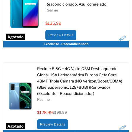
Reacondicionado, Azul congelado)
Realme
$135.99
Preview Details
Agotado
Excelente - Reacondicionado
Realme 8 5G + 4G Volte GSM Desbloqueado
Global USA Latinoamérica Europa Octa Core
48MP Triple Cámara (NO Verizon/Boost/CDMA)
(Blue Supersonic, 128+8GB) (Renovado)
(Excelente - Reacondicionado, )
Realme
$128.99
$199.99
Precio
Precio
actual
original
Preview Details
Agotado