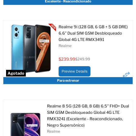
Excelente - Reacondicionado
Realme 9i (128 GB, 6 GB + 5 GB DRE)
6.6" Dual SIM GSM Desbloqueado
Global 4G LTE RMX3491
Realme
$239.99
$249.99
Precio
Precio
actual
original
Preview Details
Agotado
Para estrenar
Realme 8 5G (128 GB, 8 GB) 6.5" FHD+ Dual
SIM GSM Desbloqueado Global 4G LTE
RMX3241 (Excelente - Reacondicionado,
Negro Supersónico)
Realme