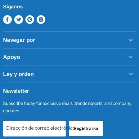
Síganos
Encuéntrenos
Encuéntrenos
Encuéntrenos
Encuéntrenos
en
en
en
en
Facebook
Twitter
Pinterest
Instagram
Navegar por
Apoyo
Ley y orden
Newsletter
Subscribe today for exclusive deals, trends reports, and company
updates.
Dirección de correo electrónico
Registrarse