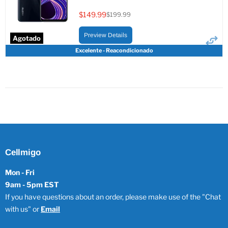
$149.99
$199.99
Precio
Precio
actual
original
Preview Details
Agotado
Excelente - Reacondicionado
Cellmigo
Mon - Fri
9am - 5pm EST
If you have questions about an order, please make use of the "Chat
with us" or
Email