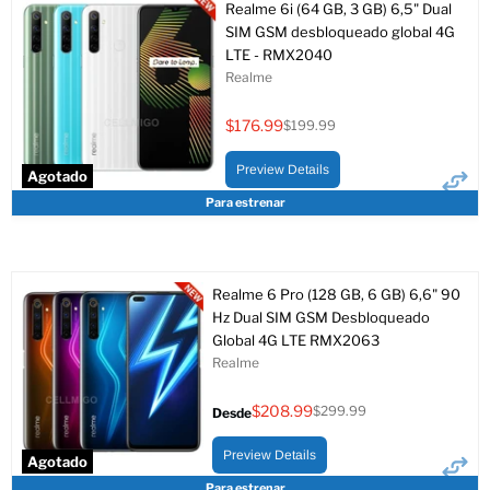
Realme 6i (64 GB, 3 GB) 6,5" Dual
SIM GSM desbloqueado global 4G
LTE - RMX2040
Realme
$176.99
$199.99
Precio
Precio
actual
original
Preview Details
Agotado
Para estrenar
Realme 6 Pro (128 GB, 6 GB) 6,6" 90
Hz Dual SIM GSM Desbloqueado
Global 4G LTE RMX2063
Realme
$208.99
$299.99
Desde
Precio
original
Preview Details
Agotado
Para estrenar