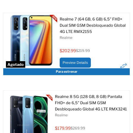
Realme 7 (64 GB, 6 GB) 6,5" FHD+
Dual SIM GSM Desbloqueado Global
4G LTE RMX2155
Realme
$202.99
$219.99
Precio
Precio
actual
original
Preview Details
Agotado
Para estrenar
Realme 8 5G (128 GB, 8 GB) Pantalla
FHD+ de 6,5" Dual SIM GSM
Desbloqueado Global 4G LTE RMX3241
Realme
$179.99
$269.99
Precio
Precio