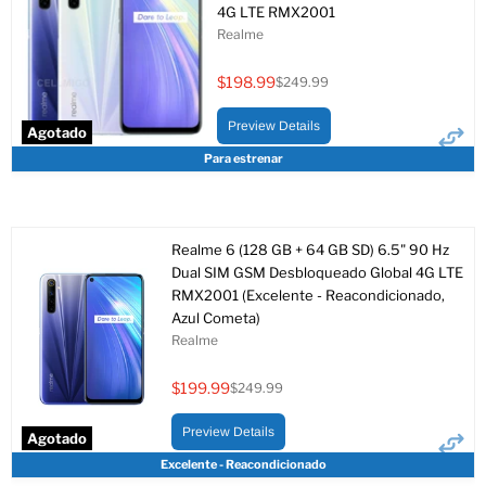
4G LTE RMX2001
Realme
$198.99
$249.99
Precio
Precio
actual
original
Preview Details
Agotado
Para estrenar
Realme 6 (128 GB + 64 GB SD) 6.5" 90 Hz
Dual SIM GSM Desbloqueado Global 4G LTE
RMX2001 (Excelente - Reacondicionado,
Azul Cometa)
Realme
$199.99
$249.99
Precio
Precio
actual
original
Preview Details
Agotado
Excelente - Reacondicionado