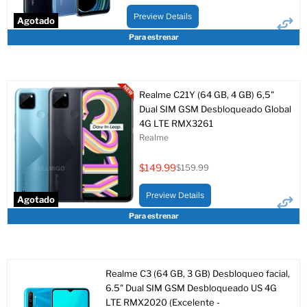
actual
original
Preview Details
Agotado
Para estrenar
Realme C21Y (64 GB, 4 GB) 6,5"
Dual SIM GSM Desbloqueado Global
4G LTE RMX3261
Realme
$149.99
$159.99
Precio
Precio
actual
original
Preview Details
Agotado
Para estrenar
Realme C3 (64 GB, 3 GB) Desbloqueo facial,
6.5" Dual SIM GSM Desbloqueado US 4G
LTE RMX2020 (Excelente -