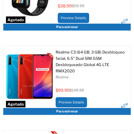
$38.99
$59.99
Precio
Precio
actual
original
Preview Details
Agotado
Para estrenar
Realme C3 (64 GB, 3 GB) Desbloqueo
facial, 6.5" Dual SIM GSM
Desbloqueado Global 4G LTE
RMX2020
Realme
$99.99
$149.99
Precio
Precio
actual
original
Preview Details
Agotado
Para estrenar