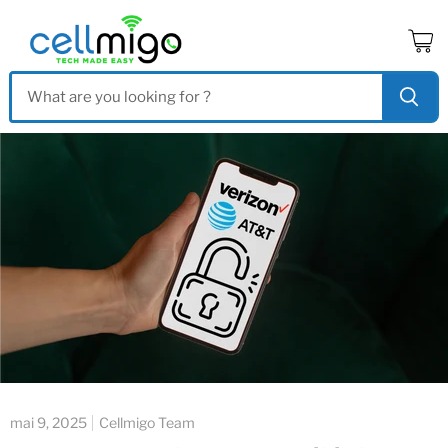
Voir
le
panier
mai 9, 2025
Cellmigo Team