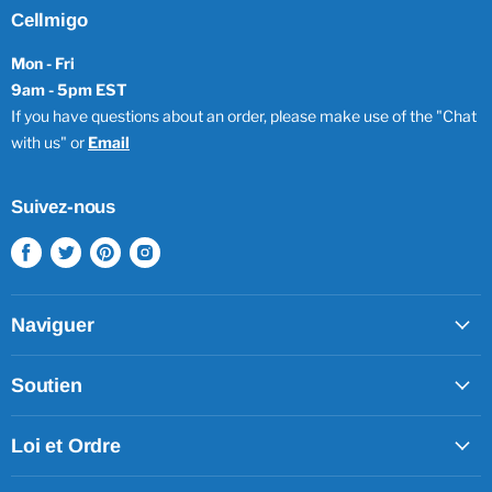
Cellmigo
Mon - Fri
9am - 5pm EST
If you have questions about an order, please make use of the "Chat
with us" or
Email
Suivez-nous
Trouvez-
Trouvez-
Trouvez-
Trouvez-
nous
nous
nous
nous
sur
sur
sur
sur
Facebook
Twitter
Pinterest
Instagram
Naviguer
Soutien
Loi et Ordre