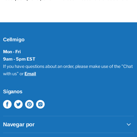
Cellmigo
Mon - Fri
9am - 5pm EST
If you have questions about an order, please make use of the "Chat
with us" or
Email
Síganos
Encuéntrenos
Encuéntrenos
Encuéntrenos
Encuéntrenos
en
en
en
en
Facebook
Twitter
Pinterest
Instagram
Navegar por