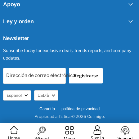
Apoyo
Ley y orden
Newsletter
Subscribe today for exclusive deals, trends reports, and company
updates.
Dirección de correo electrónico
Registrarse
Idioma
Moneda
Español
USD $
Garantía
política de privacidad
Propiedad artística © 2026 Cellmigo.
Home
Sign In
Wizard
Menu
Support